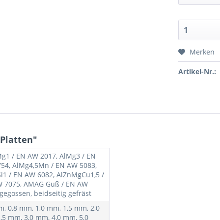
Merken
Artikel-Nr.:
Platten"
g1 / EN AW 2017, AlMg3 / EN
54, AlMg4,5Mn / EN AW 5083,
i1 / EN AW 6082, AlZnMgCu1,5 /
 7075, AMAG Guß / EN AW
gegossen, beidseitig gefräst
m, 0,8 mm, 1,0 mm, 1,5 mm, 2,0
,5 mm, 3,0 mm, 4,0 mm, 5,0