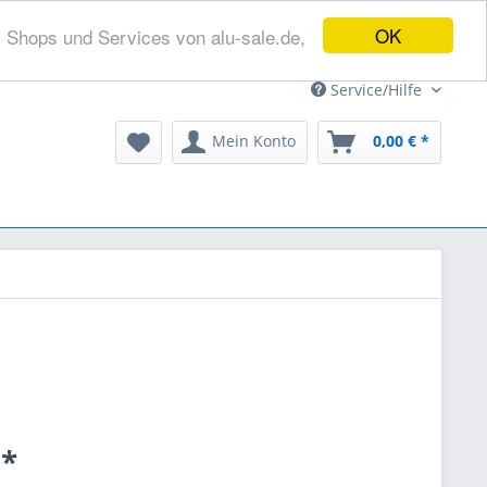
OK
s Shops und Services von alu-sale.de,
Service/Hilfe
Mein Konto
0,00 € *
 *