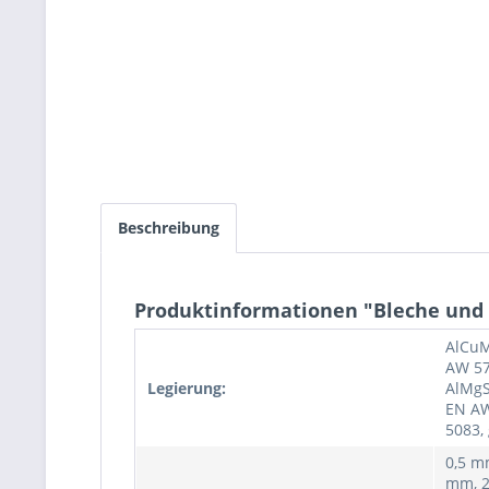
Beschreibung
Produktinformationen "Bleche und 
AlCuM
AW 57
Legierung:
AlMgS
EN AW
5083, 
0,5 m
mm, 2