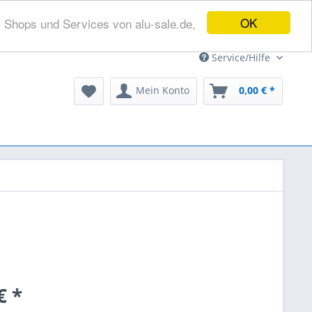
OK
s Shops und Services von alu-sale.de,
Service/Hilfe
Mein Konto
0,00 € *
€ *