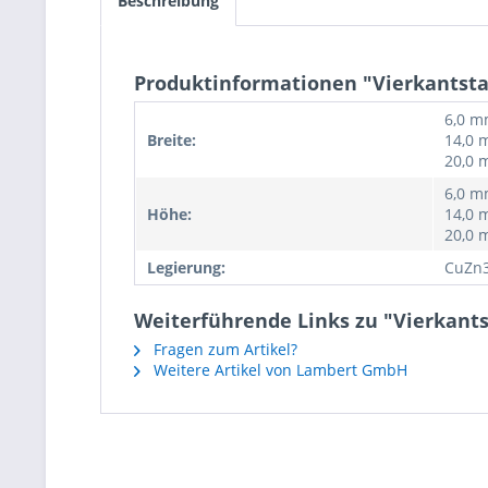
Beschreibung
Produktinformationen "Vierkantsta
6,0 m
Breite:
14,0 
20,0
6,0 m
Höhe:
14,0 
20,0
Legierung:
CuZn3
Weiterführende Links zu "Vierkants
Fragen zum Artikel?
Weitere Artikel von Lambert GmbH